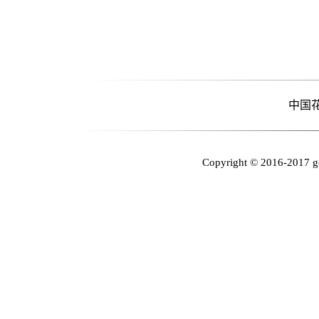
中国
Copyright © 2016-2017 g