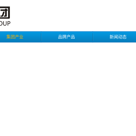
集团产业
品牌产品
新闻动态