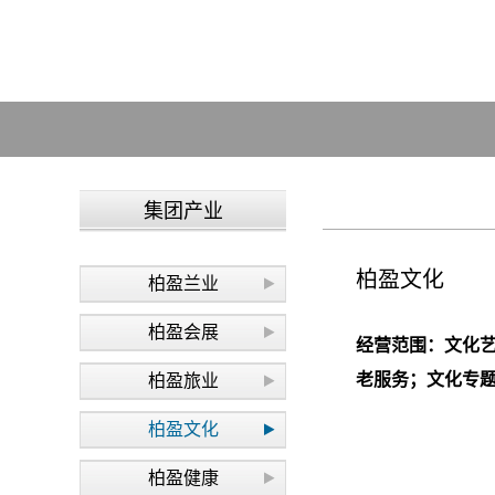
1
2
集团产业
柏盈文化
柏盈兰业
柏盈会展
经营范围：文化
老服务；文化专
柏盈旅业
柏盈文化
柏盈健康