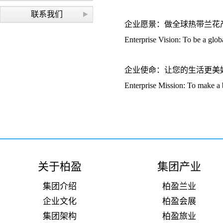
联系我们
企业愿景：做全球热带兰花
Enterprise Vision: To be a globa
企业使命：让您的生活更美
Enterprise Mission: To make a b
关于柏盈
集团产业
集团介绍
柏盈兰业
企业文化
柏盈会展
集团架构
柏盈旅业