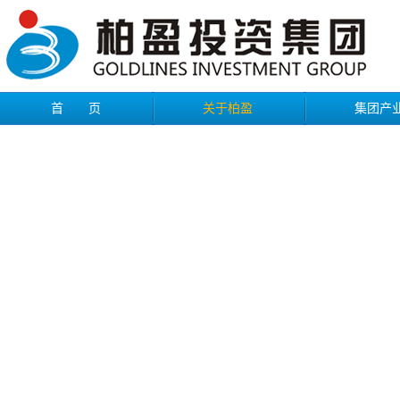
首 页
关于柏盈
集团产