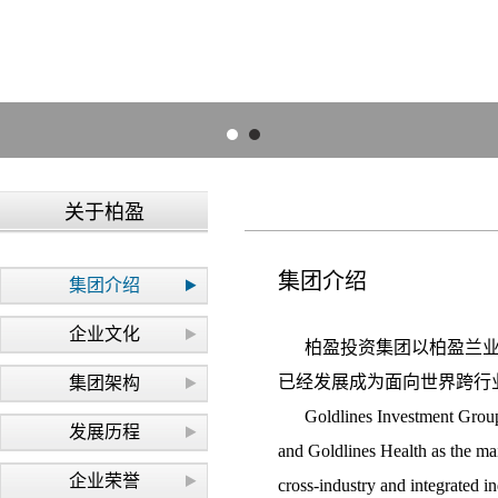
关于柏盈
集团介绍
集团介绍
企业文化
柏盈投资集团以柏盈兰
已经发展成为面向世界跨行
集团架构
Goldlines Investment Gro
发展历程
and Goldlines Health as the ma
企业荣誉
cross-industry and integrated in