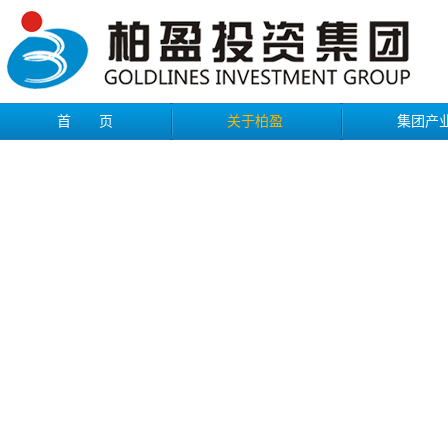
首 页
关于柏盈
集团产