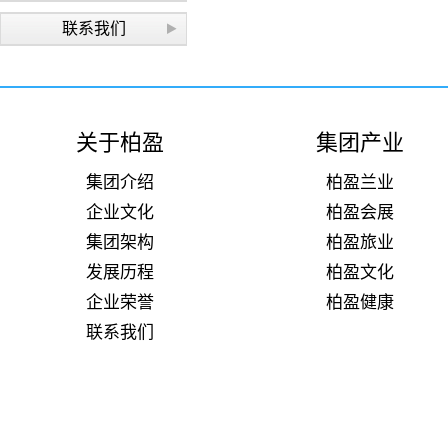
联系我们
关于柏盈
集团产业
集团介绍
柏盈兰业
企业文化
柏盈会展
集团架构
柏盈旅业
发展历程
柏盈文化
企业荣誉
柏盈健康
联系我们