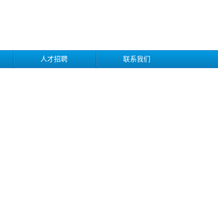
人才招聘
联系我们