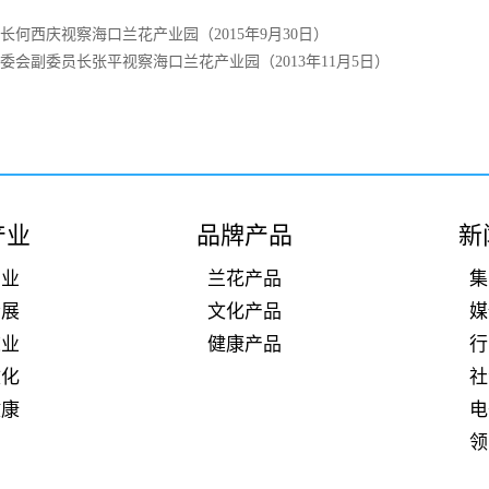
长何西庆视察海口兰花产业园（2015年9月30日）
委会副委员长张平视察海口兰花产业园（2013年11月5日）
产业
品牌产品
新
兰业
兰花产品
集
会展
文化产品
媒
旅业
健康产品
行
文化
社
健康
电
领