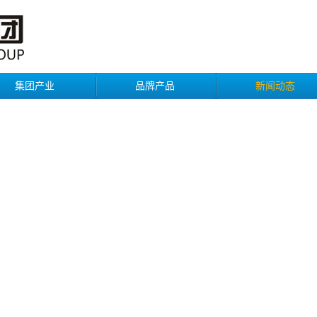
集团产业
品牌产品
新闻动态