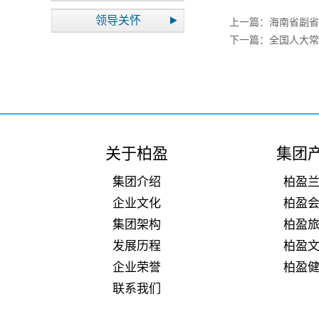
领导关怀
上一篇：
海南省副省
下一篇：
全国人大常
关于柏盈
集团
集团介绍
柏盈
企业文化
柏盈
集团架构
柏盈
发展历程
柏盈
企业荣誉
柏盈
联系我们