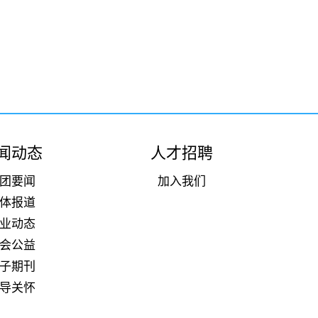
闻动态
人才招聘
团要闻
加入我们
体报道
业动态
会公益
子期刊
导关怀