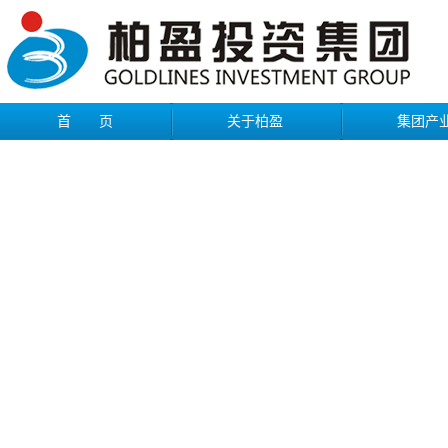
首 页
关于柏盈
集团产