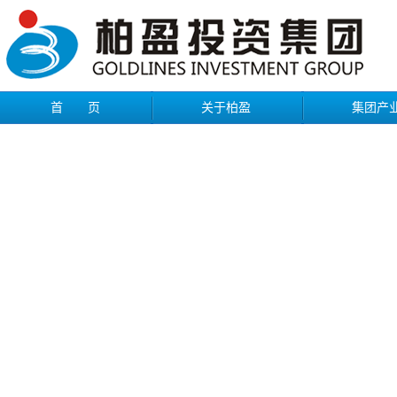
首 页
关于柏盈
集团产