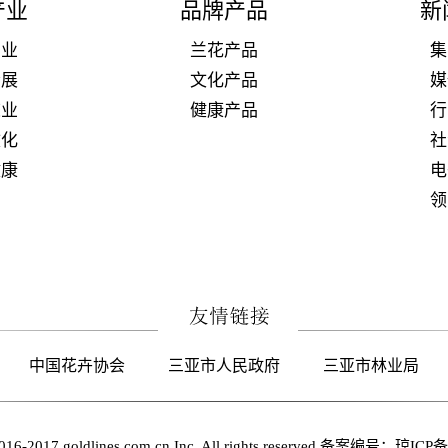
产业
品牌产品
新
兰业
兰花产品
集
会展
文化产品
媒
旅业
健康产品
行
文化
社
健康
电
领
中国花卉协会
三亚市人民政府
三亚市林业局
016-2017 goldlines.com.cn Inc. All rights reserved 备案编号：
琼ICP备