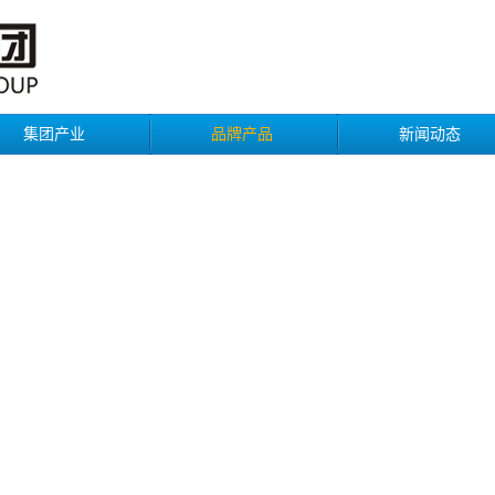
集团产业
品牌产品
新闻动态