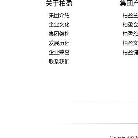
关于柏盈
集团
集团介绍
柏盈
企业文化
柏盈
集团架构
柏盈
发展历程
柏盈
企业荣誉
柏盈
联系我们
Copyright © 2