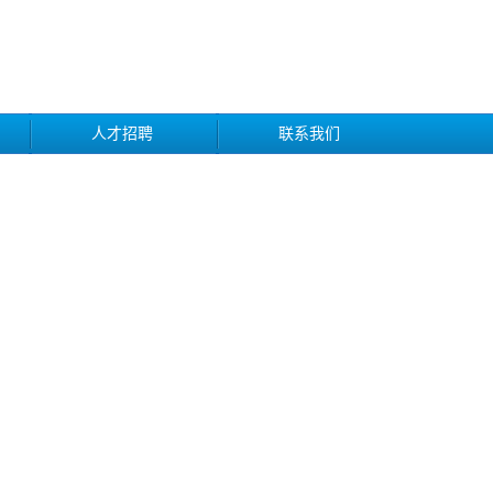
人才招聘
联系我们